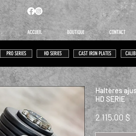
ACCUEIL
BOUTIQUE
CONTACT
PRO SERIES
HD SERIES
CAST IRON PLATES
CALIB
Haltères ajus
HD SERIE
P
2 115,00 $