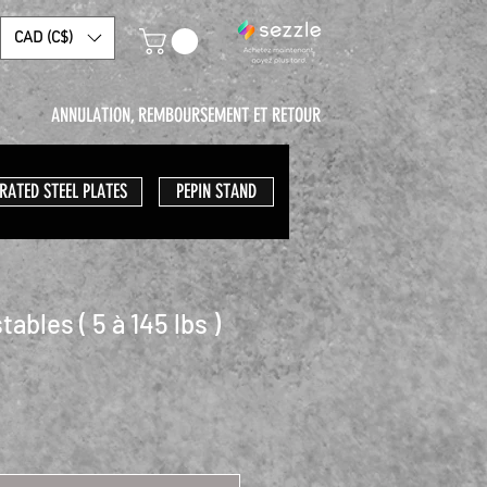
CAD (C$)
ANNULATION, REMBOURSEMENT ET RETOUR
RATED STEEL PLATES
PEPIN STAND
tables ( 5 à 145 lbs )
rix