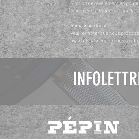
Finition de revêtement en poudr
Fièrement fabriqué au Canada
Ramassage local
Veuillez noter que nous propos
avant de passer une commande.
INFOLETTR