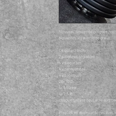
Nouveau design de poignée
, en
Nouvelles vis avec
logo gravé
Ce qui est inclu :
2 poignées réglables
4 vis courtes
4 vis moyennes
4 vis longues
28x 10 lb
4x 5 livres
4x 2,5 lb
chaque haltère peut être augmen
Plaques en acier calibrées avec 