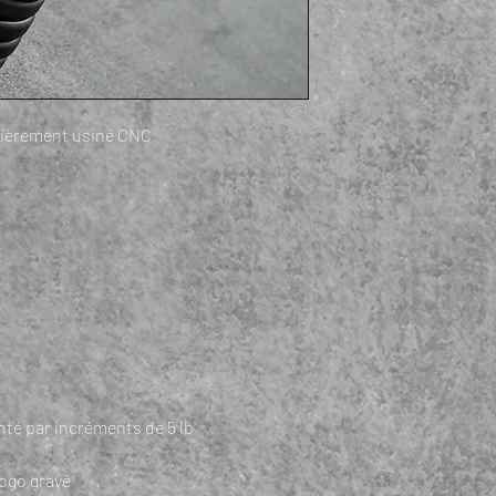
tièrement usiné CNC
té par incréments de 5 lb
logo gravé