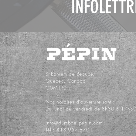
INFOLETTR
St-Éphrem de Beauce,
Quebec, Canada
G0M1R0
Nos horaires d'ouverture sont :
Du lundi au vendredi de 8h30 à 17h3
info@dumbbellpepin.com
Tél : 418.957.8701