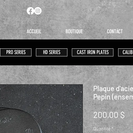
ACCUEIL
BOUTIQUE
CONTACT
PRO SERIES
HD SERIES
CAST IRON PLATES
CALIB
Plaque d'aci
Pepin (ensem
Pr
200,00 $
Quantité
*