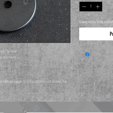
Expected to ship end o
P
logo gravé
e durable
le
ramassage,
contactez-nous avant de