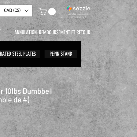
CAD (C$)
ANNULATION, REMBOURSEMENT ET RETOUR
RATED STEEL PLATES
PEPIN STAND
er 10lbs Dumbbell
ble de 4)
ix