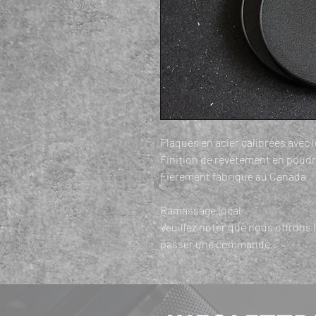
Plaques en acier calibrées avec 
Finition de revêtement en poudr
Fièrement fabriqué au Canada
Ramassage local
Veuillez noter que nous offrons 
passer une commande.