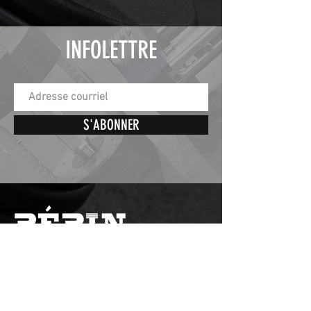
INFOLETTRE
S'ABONNER
St-Éphrem de Beauce,
Quebec, Canada
G0M1R0
Nos horaires d'ouverture sont :